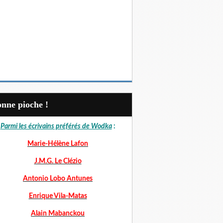
Bonne pioche !
Parmi les écrivains préférés de Wodka
:
Marie-Hélène Lafon
J.M.G. Le Clézio
Antonio Lobo Antunes
Enrique Vila-Matas
Alain Mabanckou