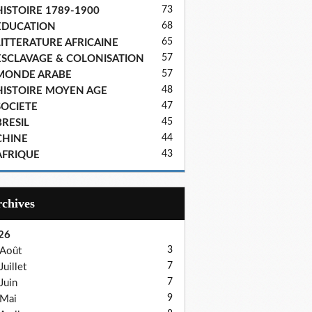
73
HISTOIRE 1789-1900
68
EDUCATION
65
LITTERATURE AFRICAINE
57
ESCLAVAGE & COLONISATION
57
MONDE ARABE
48
HISTOIRE MOYEN AGE
47
SOCIETE
45
BRESIL
44
CHINE
43
AFRIQUE
Archives
26
3
Août
7
Juillet
7
Juin
9
Mai