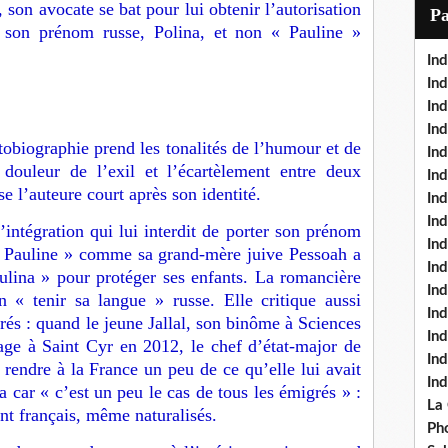
i
, son avocate se bat pour lui obtenir l’autorisation
P
l
 son prénom russe, Polina, et non « Pauline »
Ind
Ind
Ind
Ind
tobiographie prend les tonalités de l’humour et de
Ind
a douleur de l’exil et l’écartèlement entre deux
In
sse l’auteure court après son identité.
Ind
Ind
’intégration qui lui interdit de porter son prénom
In
 « Pauline » comme sa grand-mère juive Pessoah a
In
ulina » pour protéger ses enfants. La romancière
In
n « tenir sa langue » russe. Elle critique aussi
Ind
grés : quand le jeune Jallal, son binôme à Sciences
Ind
age à Saint Cyr en 2012, le chef d’état-major de
In
 rendre à la France un peu de ce qu’elle lui avait
In
 car « c’est un peu le cas de tous les émigrés » :
La
nt français, même naturalisés.
Pho