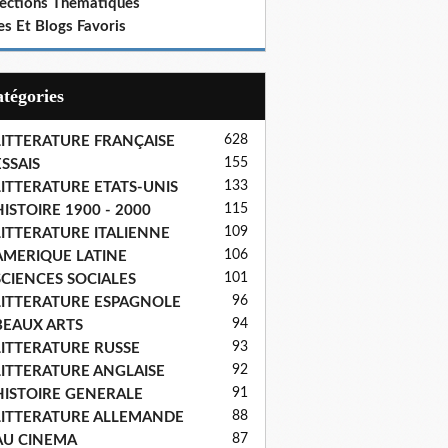
lections Thematiques
es Et Blogs Favoris
Catégories
628
LITTERATURE FRANÇAISE
155
SSAIS
133
LITTERATURE ETATS-UNIS
115
ISTOIRE 1900 - 2000
109
LITTERATURE ITALIENNE
106
AMERIQUE LATINE
101
SCIENCES SOCIALES
96
LITTERATURE ESPAGNOLE
94
BEAUX ARTS
93
LITTERATURE RUSSE
92
LITTERATURE ANGLAISE
91
HISTOIRE GENERALE
88
LITTERATURE ALLEMANDE
87
AU CINEMA