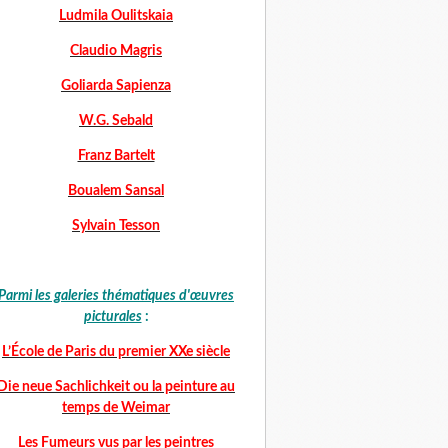
Ludmila Oulitskaia
Claudio Magris
Goliarda Sapienza
W.G. Sebald
Franz Bartelt
Boualem Sansal
Sylvain Tesson
Parmi les galeries thématiques d'œuvres
picturales
:
L’École de Paris du premier XXe siècle
Die neue Sachlichkeit ou la peinture au
temps de Weimar
Les Fumeurs vus par les peintres