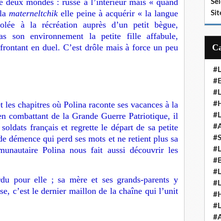
ntre deux mondes : russe à l’intérieur mais « quand
Se
 la
materneltchik
elle peine à acquérir « la langue
Sit
olée à la récréation auprès d’un petit bègue,
as son environnement la petite fille affabule,
ffrontant en duel. C’est drôle mais à force un peu
#
#E
#
t les chapitres où Polina raconte ses vacances à la
#H
en combattant de la Grande Guerre Patriotique, il
#
oldats français et regrette le départ de sa petite
#
 de démence qui perd ses mots et ne retient plus sa
#
unautaire Polina nous fait aussi découvrir les
#
#
#
du pour elle ; sa mère et ses grands-parents y
#
, c’est le dernier maillon de la chaîne qui l’unit
#
#
#