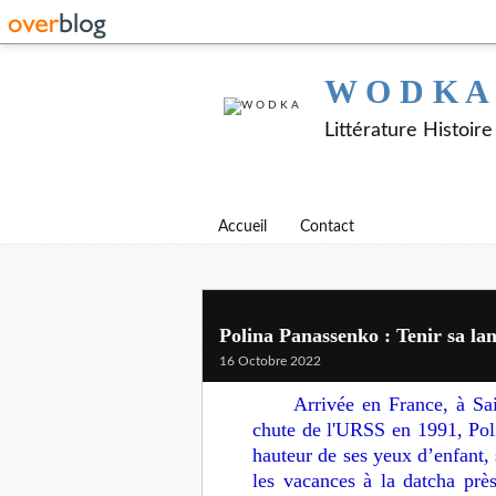
W O D K A
Littérature Histoir
Accueil
Contact
Polina Panassenko : Tenir sa la
16 Octobre 2022
Arrivée en France, à Sai
chute de l'URSS en 1991, Pol
hauteur de ses yeux d’enfant, 
les vacances à la datcha prè