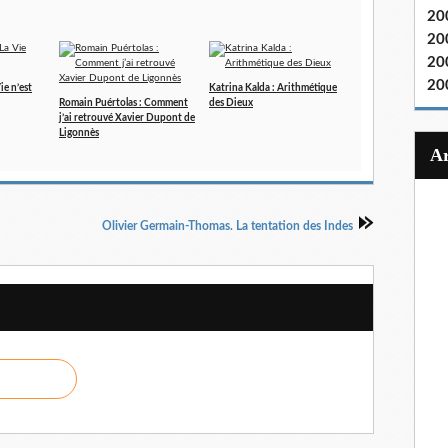
20
20
20
20
ie n’est
Katrina Kalda : Arithmétique
Romain Puértolas : Comment
des Dieux
j’ai retrouvé Xavier Dupont de
Ligonnès
Olivier Germain-Thomas. La tentation des Indes