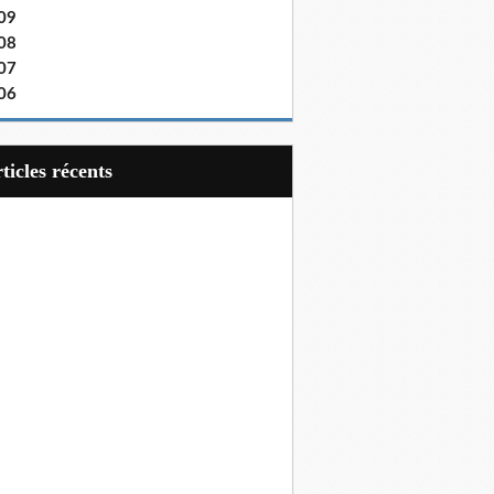
09
08
07
06
articles récents