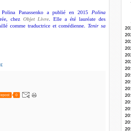
Polina Panassenko a publié en 2015
Polina
trée, chez
Objet Livre
. Elle a été lauréate des
aillé comme traductrice et comédienne.
Tenir sa
20
20
20
20
20
20
IE
20
20
20
20
epost
0
20
20
20
20
20
20