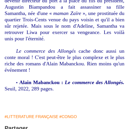
devenir directeur du port à la place du fils du président,
Augustin
Biampandou
a fait assassiner sa fille
Samantha, née d'une «
maman Zaïre
», une prostituée du
quartier Trois-Cents venue du pays voisin et qu'il a bien
sûr rejetée. Mais sous le nom d'Adeline, Samantha va
retrouver Liwa pour exercer sa vengeance. Les voilà
unis pour l'éternité.
Le commerce des Allongés
cache donc aussi un
conte moral ! C'est peut-être le plus complexe et le plus
riche des romans d'Alain Mabanckou. Rien moins qu'un
événement !
Alain Mabanckou :
Le commerce des Allongés.
•
Seuil, 2022, 289 pages.
#LITTERATURE FRANÇAISE
#CONGO
Partager