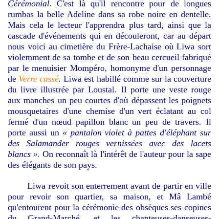
Cérémonial
. C'est là qu'il rencontre pour de longues
rumbas la belle Adeline dans sa robe noire en dentelle.
Mais cela le lecteur l'apprendra plus tard, ainsi que la
cascade d'événements qui en découleront, car au départ
nous voici au cimetière du Frère-Lachaise où Liwa sort
violemment de sa tombe et de son beau cercueil fabriqué
par le menuisier Mompéro, homonyme d'un personnage
de
Verre cassé
.
Liwa est
habillé comme sur la couverture
du livre illustrée par Loustal. Il porte une veste rouge
aux manches un peu courtes d'où dépassent les poignets
mousquetaires d'une chemise d'un vert éclatant au col
fermé d'un nœud papillon blanc un peu de travers. Il
porte aussi un
« pantalon violet à pattes d'éléphant sur
des Salamander rouges vernissées avec des lacets
blancs »
. On reconnaît là l'intérêt de l'auteur pour la sape
des élégants de son pays.
Liwa revoit son enterrement avant de partir en ville
pour revoir son quartier, sa maison, et Mâ Lambé
qu'entourent pour la cérémonie des obsèques ses copines
du Grand-Marché, et les chanteuses-danseuses-