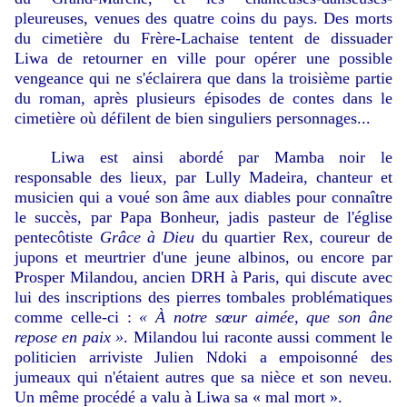
pleureuses, venues des quatre coins du pays. Des morts
du cimetière du Frère-Lachaise tentent de dissuader
Liwa de retourner en ville pour opérer une possible
vengeance qui ne s'éclairera que dans la troisième partie
du roman, après plusieurs épisodes de contes dans le
cimetière où défilent de bien singuliers personnages...
Liwa est ainsi abordé par Mamba noir le
responsable des lieux, par Lully Madeira, chanteur et
musicien qui a voué son âme aux diables pour connaître
le succès, par Papa Bonheur, jadis pasteur de l'église
pentecôtiste
Grâce à Dieu
du quartier Rex, coureur de
jupons et meurtrier d'une jeune albinos, ou encore par
Prosper Milandou, ancien DRH à Paris, qui discute avec
lui des inscriptions des pierres tombales problématiques
comme celle-ci :
« À notre sœur aimée, que son âne
repose en paix »
. Milandou lui raconte aussi comment le
politicien arriviste Julien Ndoki a empoisonné des
jumeaux qui n'étaient autres que sa nièce et son neveu.
Un même procédé a valu à Liwa sa « mal mort ».