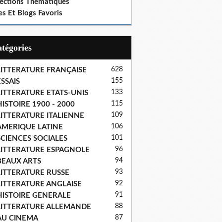
lections Thematiques
es Et Blogs Favoris
Catégories
628
LITTERATURE FRANÇAISE
155
SSAIS
133
LITTERATURE ETATS-UNIS
115
ISTOIRE 1900 - 2000
109
LITTERATURE ITALIENNE
106
AMERIQUE LATINE
101
SCIENCES SOCIALES
96
LITTERATURE ESPAGNOLE
94
BEAUX ARTS
93
LITTERATURE RUSSE
92
LITTERATURE ANGLAISE
91
HISTOIRE GENERALE
88
LITTERATURE ALLEMANDE
87
AU CINEMA