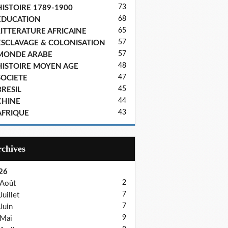
73
HISTOIRE 1789-1900
68
EDUCATION
65
LITTERATURE AFRICAINE
57
ESCLAVAGE & COLONISATION
57
MONDE ARABE
48
HISTOIRE MOYEN AGE
47
SOCIETE
45
BRESIL
44
CHINE
43
AFRIQUE
Archives
26
2
Août
7
Juillet
7
Juin
9
Mai