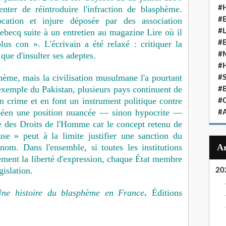
tenter de réintroduire l'infraction de blasphème.
#
cation et injure déposée par des association
#
becq suite à un entretien au magazine Lire où il
#
plus con ». L'écrivain a été relaxé : critiquer la
#
que d'insulter ses adeptes.
#
#
hème, mais la civilisation musulmane l'a pourtant
#
'exemple du Pakistan, plusieurs pays continuent de
#
 crime et en font un instrument politique contre
#
péen une position nuancée — sinon hypocrite —
#
e des Droits de l'Homme car le concept retenu de
use » peut à la limite justifier une sanction du
om. Dans l'ensemble, si toutes les institutions
ement la liberté d'expression, chaque État membre
gislation.
20
ne histoire du blasphème en France
.
Éditions