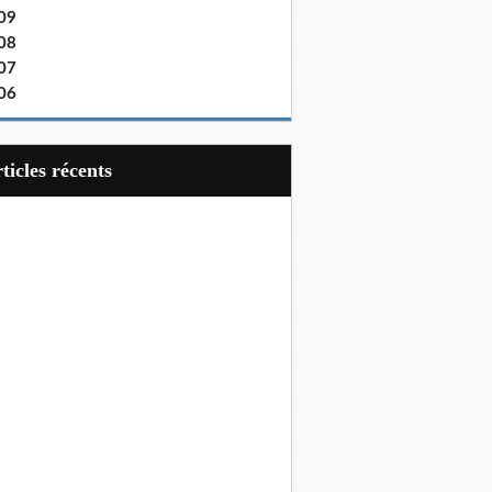
09
08
07
06
articles récents