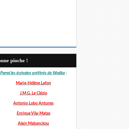
Bonne pioche !
Parmi les écrivains préférés de Wodka
:
Marie-Hélène Lafon
J.M.G. Le Clézio
Antonio Lobo Antunes
Enrique Vila-Matas
Alain Mabanckou