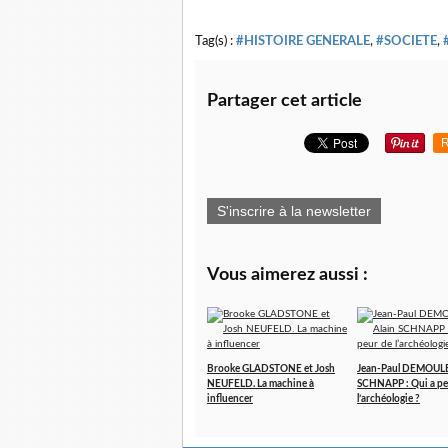
Tag(s) :
#HISTOIRE GENERALE
,
#SOCIETE
,
Partager cet article
R
S'inscrire à la newsletter
Vous aimerez aussi :
Brooke GLADSTONE et Josh
Jean-Paul DEMOULE 
NEUFELD. La machine à
SCHNAPP : Qui a pe
influencer
l’archéologie ?