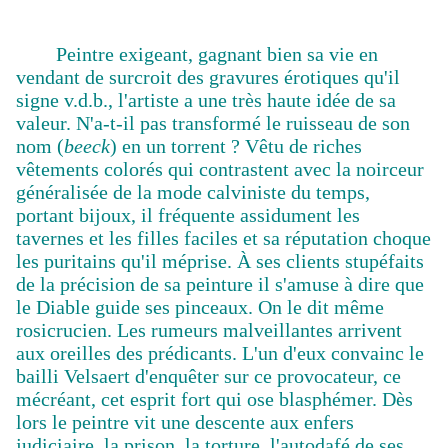
Peintre exigeant, gagnant bien sa vie en
vendant de surcroit des gravures érotiques qu'il
signe v.d.b., l'artiste a une très haute idée de sa
valeur. N'a-t-il pas transformé le ruisseau de son
nom (
beeck
) en un torrent ? Vêtu de riches
vêtements colorés qui contrastent avec la noirceur
généralisée de la mode calviniste du temps,
portant bijoux, il fréquente assidument les
tavernes et les filles faciles et sa réputation choque
les puritains qu'il méprise. À ses clients stupéfaits
de la précision de sa peinture il s'amuse à dire que
le Diable guide ses pinceaux. On le dit même
rosicrucien. Les rumeurs malveillantes arrivent
aux oreilles des prédicants. L'un d'eux convainc le
bailli Velsaert d'enquêter sur ce provocateur, ce
mécréant, cet esprit fort qui ose blasphémer. Dès
lors le peintre vit une descente aux enfers
judiciaire, la prison, la torture, l'autodafé de ses