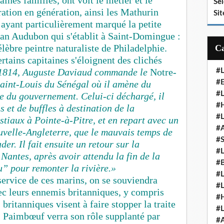
ines familles, ont voit le métier et le
Se
ation en génération, ainsi les Mathurin
Sit
ayant particulièrement marqué la petite
Jean Audubon qui s'établit à Saint-Domingue :
célèbre peintre naturaliste de Philadelphie.
rtains capitaines s'éloignent des clichés
1814, Auguste Daviaud commande le
Notre-
#
Saint-Louis du Sénégal où il amène du
#E
#
e du gouvernement. Celui-ci déchargé, il
#H
et de buffles à destination de la
#
tiaux à Pointe-à-Pitre, et en repart avec un
#
velle-Angleterre, que le mauvais temps de
#
er. Il fait ensuite un retour sur la
#
antes, après avoir attendu la fin de la
#
u” pour remonter la rivière.»
#
 service de ces marins, on se souviendra
#
ec leurs ennemis britanniques, y compris
#
britanniques visent à faire stopper la traite
#
e, Paimbœuf verra son rôle supplanté par
#