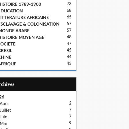
73
HISTOIRE 1789-1900
68
EDUCATION
65
LITTERATURE AFRICAINE
57
ESCLAVAGE & COLONISATION
57
MONDE ARABE
48
HISTOIRE MOYEN AGE
47
SOCIETE
45
BRESIL
44
CHINE
43
AFRIQUE
Archives
26
2
Août
7
Juillet
7
Juin
9
Mai