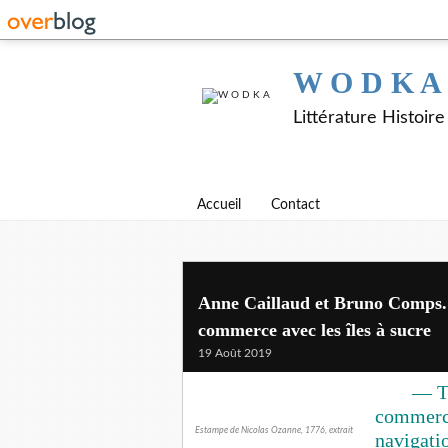
W O D K A
Littérature Histoir
Accueil
Contact
Anne Caillaud et Bruno Comps.
commerce avec les îles à sucre
19 Août 2019
— To
commerce
Estampe de Nicolas Ozanne, 1776, extrait
navigatio