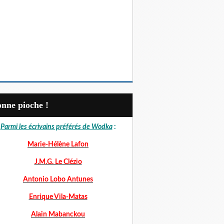
Bonne pioche !
Parmi les écrivains préférés de Wodka
:
Marie-Hélène Lafon
J.M.G. Le Clézio
Antonio Lobo Antunes
Enrique Vila-Matas
Alain Mabanckou