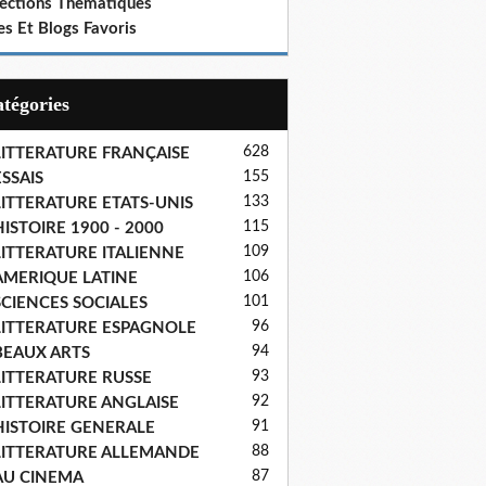
lections Thematiques
es Et Blogs Favoris
Catégories
628
LITTERATURE FRANÇAISE
155
SSAIS
133
LITTERATURE ETATS-UNIS
115
ISTOIRE 1900 - 2000
109
LITTERATURE ITALIENNE
106
AMERIQUE LATINE
101
SCIENCES SOCIALES
96
LITTERATURE ESPAGNOLE
94
BEAUX ARTS
93
LITTERATURE RUSSE
92
LITTERATURE ANGLAISE
91
HISTOIRE GENERALE
88
LITTERATURE ALLEMANDE
87
AU CINEMA