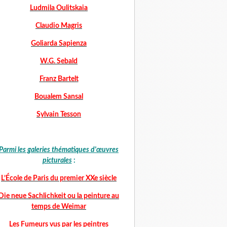
Ludmila Oulitskaia
Claudio Magris
Goliarda Sapienza
W.G. Sebald
Franz Bartelt
Boualem Sansal
Sylvain Tesson
Parmi les galeries thématiques d'œuvres
picturales
:
L’École de Paris du premier XXe siècle
Die neue Sachlichkeit ou la peinture au
temps de Weimar
Les Fumeurs vus par les peintres