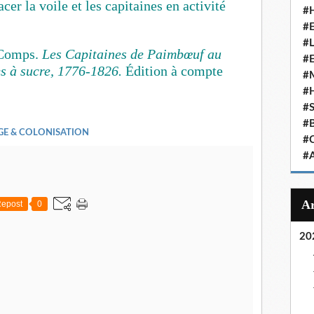
er la voile et les capitaines en activité
#
#
#
 Comps.
Les Capitaines de Paimbœuf au
#
es à sucre, 1776-1826.
Édition à compte
#
#
#
#
GE & COLONISATION
#
#
epost
0
20