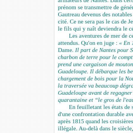
armateurs de Nantes. Dans certa
prénom se transmettre de génér
Gautreau devenus des notables 
cité. Ce ne sera pas le cas de 
le fils qui y naît deviendra le 
Les aventures de mer de ce
attendus. Qu'on en juge :
« En 
Dame
. Il part de Nantes pour 
charbon de terre pour le compt
prend une cargaison de moutons 
Guadeloupe. Il débarque les bes
chargement de bois pour la Nou
la traversée va beaucoup dégrad
Guadeloupe avant de regagner N
quarantaine et “le gros de l'ea
En feuilletant les états de
d'une confrontation durable av
après 1815 quand les croisières 
illégale. Au-delà dans le siècl