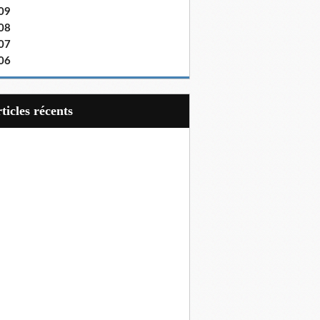
09
08
07
06
articles récents