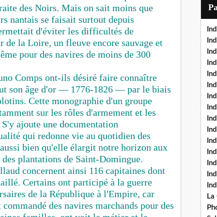
i
traite des Noirs. Mais on sait moins que
P
l
rs nantais se faisait surtout depuis
mettait d'éviter les difficultés de
Ind
Ind
ur de la Loire, un fleuve encore sauvage et
Ind
même pour des navires de moins de 300
Ind
Ind
uno Comps ont-ils désiré faire connaître
In
ut son âge d'or — 1776-1826 — par le biais
Ind
blotins. Cette monographie d'un groupe
Ind
tamment sur les rôles d'armement et les
In
. S'y ajoute une documentation
In
alité qui redonne vie au quotidien des
In
 aussi bien qu'elle élargit notre horizon aux
Ind
u des plantations de Saint-Domingue.
Ind
llaud concernent ainsi 116 capitaines dont
In
illé. Certains ont participé à la guerre
In
rsaires de la République à l'Empire, car
La
ont commandé des navires marchands pour des
Pho