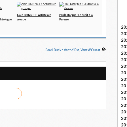
Alain BONNET : Artistes en
Paul Lafargue : Le droit à la
rchéologue
groupe.
Paresse
20
20
20
20
Pearl Buck : Vent d'Est, Vent d'Ouest
20
20
20
20
20
20
20
20
20
20
20
20