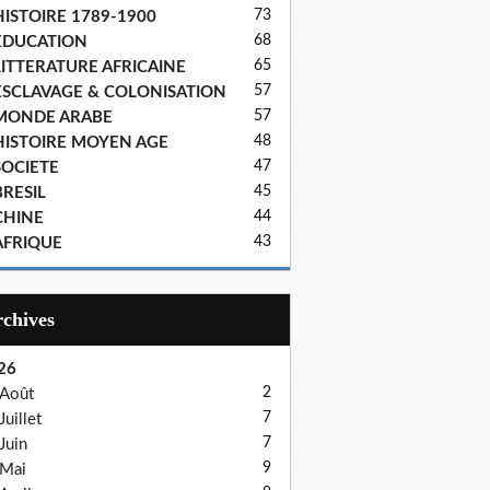
73
HISTOIRE 1789-1900
68
EDUCATION
65
LITTERATURE AFRICAINE
57
ESCLAVAGE & COLONISATION
57
MONDE ARABE
48
HISTOIRE MOYEN AGE
47
SOCIETE
45
BRESIL
44
CHINE
43
AFRIQUE
Archives
26
2
Août
7
Juillet
7
Juin
9
Mai