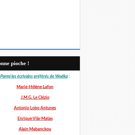
Bonne pioche !
Parmi les écrivains préférés de Wodka
:
Marie-Hélène Lafon
J.M.G. Le Clézio
Antonio Lobo Antunes
Enrique Vila-Matas
Alain Mabanckou