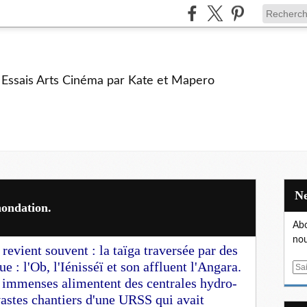
e Essais Arts Cinéma par Kate et Mapero
ondation.
Abo
nou
revient souvent : la taïga traversée par des
e : l'Ob, l'Iénisséï et son affluent l'Angara.
E
s immenses alimentent des centrales hydro-
m
a
vastes chantiers d'une URSS qui avait