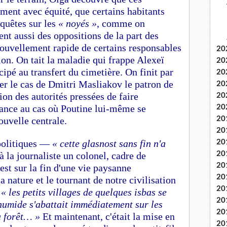
ment avec équité, que certains habitants
nquêtes sur les
« noyés »
, comme on
nt aussi des oppositions de la part des
ouvellement rapide de certains responsables
20
on. On tait la maladie qui frappe Alexeï
20
cipé au transfert du cimetière. On finit par
20
ler le cas de Dmitri Masliakov le patron de
20
tion des autorités pressées de faire
20
stance au cas où Poutine lui-même se
20
ouvelle centrale.
20
20
politiques —
« cette glasnost sans fin n'a
20
à la journaliste un colonel, cadre de
20
20
est sur la fin d'une vie paysanne
20
la nature et le tournant de notre civilisation
20
,
« les petits villages de quelques isbas se
20
 humide s'abattait immédiatement sur les
20
a forêt… »
Et maintenant, c'était la mise en
20