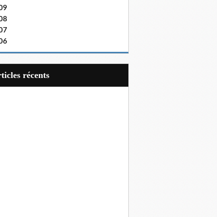
09
08
07
06
articles récents