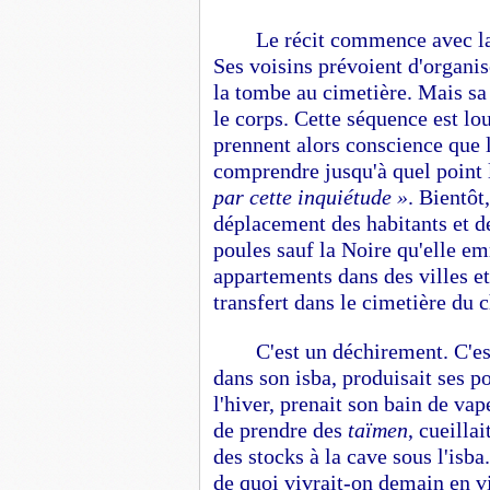
Le récit commence avec la
Ses voisins prévoient d'organis
la tombe au cimetière. Mais sa 
le corps. Cette séquence est lo
prennent alors conscience que l
comprendre jusqu'à quel point 
par cette inquiétude »
. Bientôt
déplacement des habitants et d
poules sauf la Noire qu'elle e
appartements dans des villes e
transfert dans le cimetière du c
C'est un déchirement. C'es
dans son isba, produisait ses 
l'hiver, prenait son bain de va
de prendre des
taïmen
, cueilla
des stocks à la cave sous l'isba
de quoi vivrait-on demain en vi