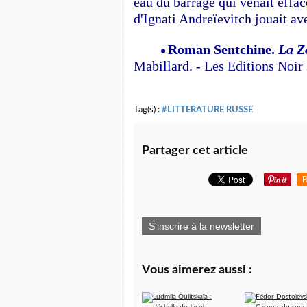
eau du barrage qui venait efface
d'Ignati Andreïevitch jouait av
Roman Sentchine.
La Z
•
Mabillard. - Les Editions Noir
Tag(s) :
#LITTERATURE RUSSE
Partager cet article
R
S'inscrire à la newsletter
Vous aimerez aussi :