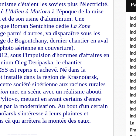
i
isme c'étaient les soviets plus l'électricité.
P
l
lié
L'Adieu à Matiora
à l'époque de la mise
k et de son usine d'aluminium. Une
Ind
lui que Roman Sentchine dédie
La Zone
Ind
ge parmi d'autres, va disparaître sous les
Ind
age de Bogoutchany, dernier chantier en aval
Ind
Ind
 photo aérienne en couverture).
In
012, sous l'impulsion d'hommes d'affaires en
Ind
minium Oleg Deripaska, le chantier
Ind
SS est repris et achevé. Né dans la
In
 installé dans la région de Krasnoïarsk,
In
ette société sibérienne aux racines rurales
In
tion
met en scène avec un réalisme abouti
Ind
Pyliovo, mettant en avant certains d'entre
Ind
és par la modernisation. Au bout d'un certain
In
ïarsk s'intéresse à leurs plaintes et
In
as çà qui arrêtera la montée des eaux.
La
Pho
—————————