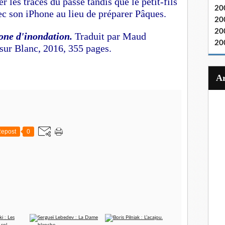
r les traces du passé tandis que le petit-fils
20
ec son iPhone au lieu de préparer Pâques.
20
20
one d'inondation.
Traduit par Maud
20
 sur Blanc, 2016, 355 pages.
epost
0