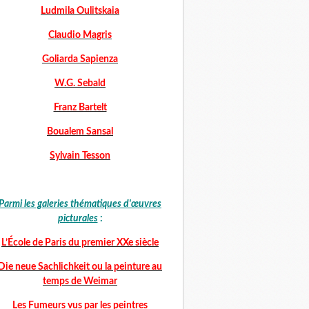
Ludmila Oulitskaia
Claudio Magris
Goliarda Sapienza
W.G. Sebald
Franz Bartelt
Boualem Sansal
Sylvain Tesson
Parmi les galeries thématiques d'œuvres
picturales
:
L’École de Paris du premier XXe siècle
Die neue Sachlichkeit ou la peinture au
temps de Weimar
Les Fumeurs vus par les peintres