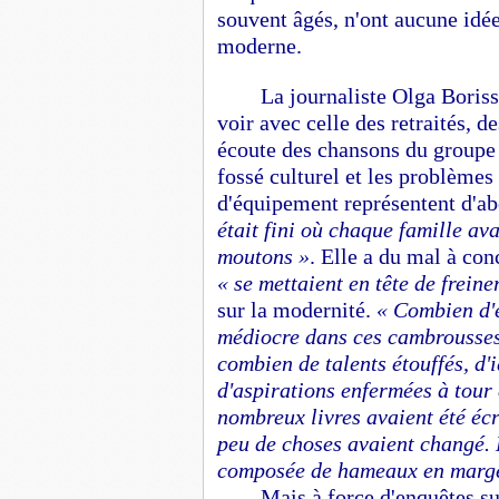
souvent âgés, n'ont aucune idée
moderne.
La journaliste Olga Boriss
voir avec celle des retraités, d
écoute des chansons du groupe
fossé culturel et les problèmes
d'équipement représentent d'a
était fini où chaque famille ava
moutons »
. Elle a du mal à co
« se mettaient en tête de freine
sur la modernité.
« Combien d'
médiocre dans ces cambrousses 
combien de talents étouffés, d'i
d'aspirations enfermées à tour
nombreux livres avaient été écr
peu de choses avaient changé. L
composée de hameaux en marge d
Mais à force d'enquêtes su