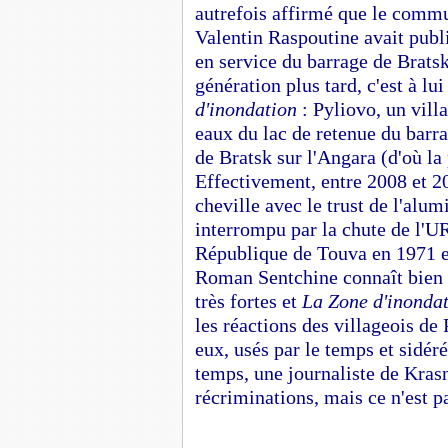
autrefois affirmé que le commun
Valentin Raspoutine avait pub
en service du barrage de Brats
génération plus tard, c'est à 
d'inondation
: Pyliovo, un villa
eaux du lac de retenue du barr
de Bratsk sur l'Angara (d'où la
Effectivement, entre 2008 et 2
cheville avec le trust de l'alu
interrompu par la chute de l'UR
République de Touva en 1971 et
Roman Sentchine connaît bien c
très fortes et
La Zone d'inonda
les réactions des villageois de 
eux, usés par le temps et sidér
temps, une journaliste de Krasno
récriminations, mais ce n'est p