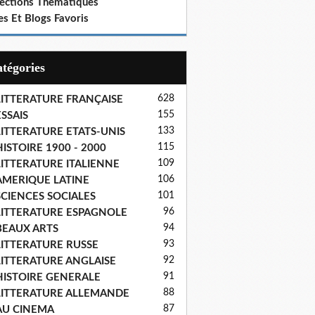
lections Thematiques
es Et Blogs Favoris
Catégories
628
LITTERATURE FRANÇAISE
155
SSAIS
133
LITTERATURE ETATS-UNIS
115
ISTOIRE 1900 - 2000
109
LITTERATURE ITALIENNE
106
AMERIQUE LATINE
101
SCIENCES SOCIALES
96
LITTERATURE ESPAGNOLE
94
BEAUX ARTS
93
LITTERATURE RUSSE
92
LITTERATURE ANGLAISE
91
HISTOIRE GENERALE
88
LITTERATURE ALLEMANDE
87
AU CINEMA