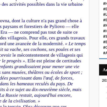
 des activités possibles dans la vie urbaine
#
#
#
ovna, dont la culture n'a pas grand chose à
#
es paysans et forestiers de Pyliovo — elle
#
 Era — ne comprend pas tout de suite ce
#
#
 des villageois. Pour elle, ces grands travaux
#
bord une avancée de la modernité.
« Le temps
#
it sa vache, ses cochons, ses poules et ses
#
ncevoir le mécontentement de villageois qui
r le progrès »
. Elle est pleine de certitudes
enfants grandissaient pour mener une vie
sans musées, théâtres ou écoles de sport ;
dées pourrissant dans l'œuf, de forces,
20
 dans les hameaux reculés du pays. De
its à ce sujet au dix-neuvième siècle, mais
a Russie restait, aujourd'hui encore,
e la civilisation. »
r le terrain, Olga découvre que ces