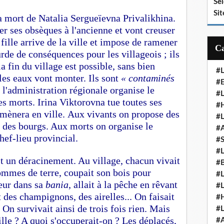
Se
Sit
 mort de Natalia Sergueïevna Privalikhina.
er ses obsèques à l'ancienne et vont creuser
fille arrive de la ville et impose de ramener
urde de conséquences pour les villageois ; ils
a fin du village est possible, sans bien
#
les eaux vont monter. Ils sont
« contaminés
#E
, l'administration régionale organise le
#
es morts.
Irina Viktorovna tue toutes ses
#H
mmènera en ville.
Aux vivants on propose des
#
t des bourgs. Aux morts on organise le
#
hef-lieu provincial.
#
#
t un déracinement. Au village, chacun vivait
#
pommes de terre, coupait son bois pour
#
peur dans sa
bania
, allait à la pêche en rêvant
#
it des champignons, des airelles... On faisait
#
.
On survivait ainsi de trois fois rien.
Mais
#
lle ? A quoi s'occuperait-on ? Les déplacés,
#