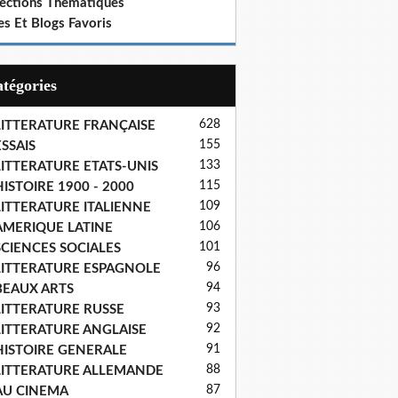
lections Thematiques
es Et Blogs Favoris
Catégories
628
LITTERATURE FRANÇAISE
155
SSAIS
133
LITTERATURE ETATS-UNIS
115
ISTOIRE 1900 - 2000
109
LITTERATURE ITALIENNE
106
AMERIQUE LATINE
101
SCIENCES SOCIALES
96
LITTERATURE ESPAGNOLE
94
BEAUX ARTS
93
LITTERATURE RUSSE
92
LITTERATURE ANGLAISE
91
HISTOIRE GENERALE
88
LITTERATURE ALLEMANDE
87
AU CINEMA