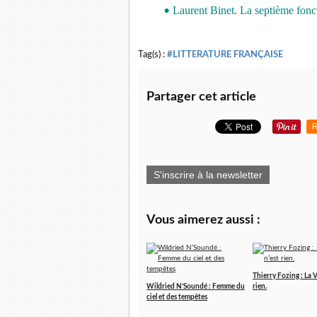
Laurent Binet. La septième fonc
•
Tag(s) :
#LITTERATURE FRANÇAISE
Partager cet article
R
S'inscrire à la newsletter
Vous aimerez aussi :
Thierry Fozing : La V
Wildried N’Soundé : Femme du
rien.
ciel et des tempêtes