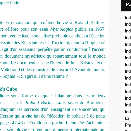
i
up de fiction.
P
l
Ind
 de la circulation qui coûtera la vie à Roland Barthes,
Ind
ort célèbre pour son essai
Mythologies
publié en 1957.
Ind
ner avec le leader socialiste probable candidat à l'élection
Ind
saire des RG s'intéresse à l'accident, court à l'hôpital où
Ind
s'agit d'un assassinat perpétré par un conducteur à l'accent
In
 un document mystérieux qu'apparemment tout le monde
Ind
ult. Le document suscite l'intérêt de Julia Kristeva et de
Ind
 Mitterrand et des ministres de Giscard ! Avant de mourir,
In
 Sophia ». S'agirait-il d'une femme ?
In
In
ik's Cube
Ind
que sous forme d'enquête hilarante dans les milieux
Ind
ouver — car le
Roland Barthes sans peine
de Burnier et
In
adjoint les services d'un enseignant de Vincennes qui
In
rzog qui a vite fait de “décoder” le policier à de petits
La
 pages 47-48 de l'édition de poche. L'enquête s'achemine
Pho
de la sémiologie et prend une dimension internationale qui