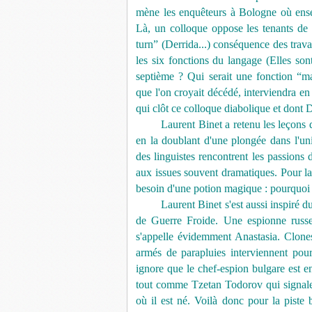
mène les enquêteurs à Bologne où ensei
Là, un colloque oppose les tenants de l
turn” (Derrida...) conséquence des tra
les six fonctions du langage (Elles son
septième ? Qui serait une fonction “m
que l'on croyait décédé, interviendra e
qui clôt ce colloque diabolique et dont De
Laurent Binet a retenu les leçons
en la doublant d'une plongée dans l'uni
des linguistes rencontrent les passions 
aux issues souvent dramatiques. Pour la
besoin d'une potion magique : pourquoi 
Laurent Binet s'est aussi inspiré 
de Guerre Froide. Une espionne russe é
s'appelle évidemment Anastasia. Clone
armés de parapluies interviennent pou
ignore que le chef-espion bulgare est en 
tout comme Tzetan Todorov qui signale a
où il est né. Voilà donc pour la pist