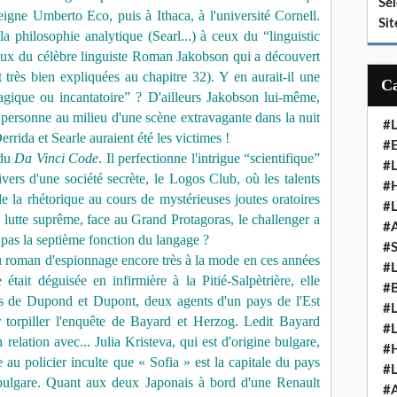
Se
gne Umberto Eco, puis à Ithaca, à l'université Cornell.
Sit
a philosophie analytique (Searl...) à ceux du “linguistic
vaux du célèbre linguiste Roman Jakobson qui a découvert
t très bien expliquées au chapitre 32). Y en aurait-il une
agique ou incantatoire” ? D'ailleurs Jakobson lui-même,
n personne au milieu d'une scène extravagante dans la nuit
#
rrida et Searle auraient été les victimes !
#E
 du
Da Vinci Code
. Il perfectionne l'intrigue “scientifique”
#
vers d'une société secrète, le Logos Club, où les talents
#H
de la rhétorique au cours de mystérieuses joutes oratoires
#
 lutte suprême, face au Grand Protagoras, le challenger a
#
pas la septième fonction du langage ?
#
du roman d'espionnage encore très à la mode en ces années
#
tait déguisée en infirmière à la Pitié-Salpètrière, elle
#
s de Dupond et Dupont, deux agents d'un pays de l'Est
#
r torpiller l'enquête de Bayard et Herzog. Ledit Bayard
#
relation avec... Julia Kristeva, qui est d'origine bulgare,
#
u policier inculte que « Sofia » est la capitale du pays
#
e bulgare. Quant aux deux Japonais à bord d'une Renault
#