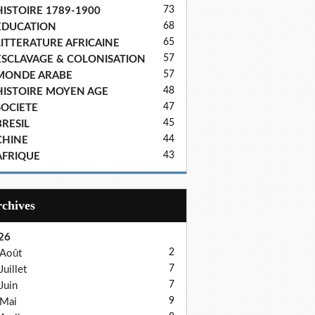
73
HISTOIRE 1789-1900
68
EDUCATION
65
LITTERATURE AFRICAINE
57
ESCLAVAGE & COLONISATION
57
MONDE ARABE
48
HISTOIRE MOYEN AGE
47
SOCIETE
45
BRESIL
44
CHINE
43
AFRIQUE
Archives
26
2
Août
7
Juillet
7
Juin
9
Mai