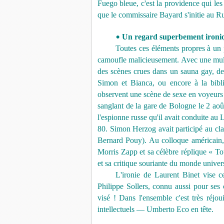
Fuego bleue, c'est la providence qui le
que le commissaire Bayard s'initie au R
Un regard superbement ironi
•
Toutes ces éléments propres à un 
camoufle malicieusement. Avec une multi
des scènes crues dans un sauna gay, de
Simon et Bianca, ou encore à la bibli
observent une scène de sexe en voyeurs
sanglant de la gare de Bologne le 2 ao
l'espionne russe qu'il avait conduite au 
80. Simon Herzog avait participé au cla
Bernard Pouy). Au colloque américain, a
Morris Zapp et sa célèbre réplique « T
et sa critique souriante du monde univers
L'ironie de Laurent Binet vise ce
Philippe Sollers, connu aussi pour ses
visé ! Dans l'ensemble c'est très réjou
intellectuels — Umberto Eco en tête.