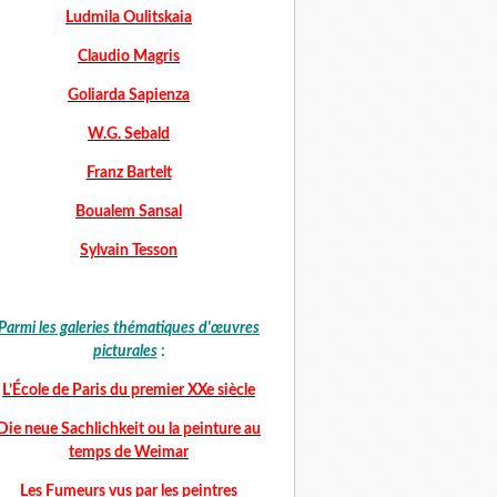
Ludmila Oulitskaia
Claudio Magris
Goliarda Sapienza
W.G. Sebald
Franz Bartelt
Boualem Sansal
Sylvain Tesson
Parmi les galeries thématiques d'œuvres
picturales
:
L’École de Paris du premier XXe siècle
Die neue Sachlichkeit ou la peinture au
temps de Weimar
Les Fumeurs vus par les peintres