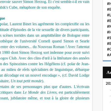
s envoie sauver Simon Herzog. Et c'est semble-t-il en vain
#
ubik's Cube, métaphore de son enquête.
#
#
que
#
polar, Laurent Binet les agrémente les complexifie ou les
#
tude d'épisodes de la vie sexuelle de divers participants,
#
s scènes torrides dans un amphithéâtre de Bologne entre
#
othèque de l'université Cornell quand Simon et Searle
#
 entre des volumes... du Nouveau Roman ! Avec l'attentat
#
ût 1980 dont Simon Herzog sort indemne pour avoir suivi
#
Logos Club. Avec des clins d'œil à la littérature des années
n des Spinozistes contre les Hégéliens (cf. polar de Jean-
u milieu de réels spécialistes de linguistique, débarque
out décodage est un nouvel encodage », (cf. David Lodge
itaire,
Un tout petit monde
).
20
rtains de ses personnages plus que d'autres. L'écrivain
 critiques dans
Le Monde des Livres
, est particulièrement
issant, jubilatoire même, et tout à la gloire de plusieurs