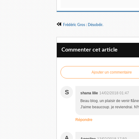
Frédéric Gros : Désobéir.
Commenter cet article
Ajouter un commentaire
S
shana lilie
14/02/2018 01:47
Beau blog. un plaisir de venir flân
J'aime beaucoup. je reviendrai. N'h
Répondre
A