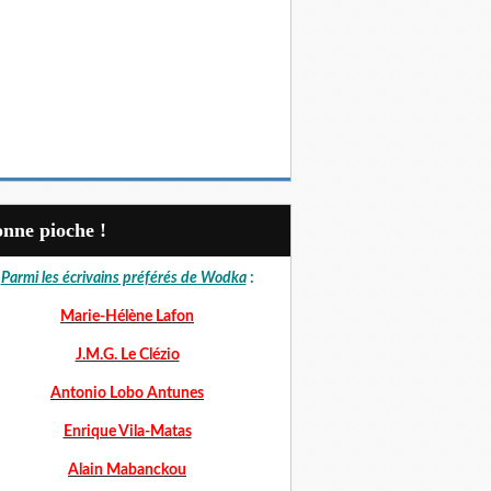
Bonne pioche !
Parmi les écrivains préférés de Wodka
:
Marie-Hélène Lafon
J.M.G. Le Clézio
Antonio Lobo Antunes
Enrique Vila-Matas
Alain Mabanckou