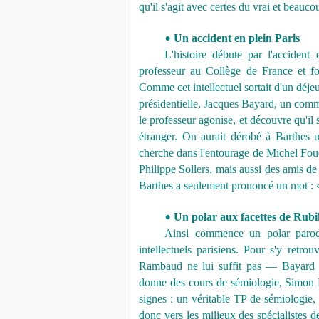
qu'il s'agit avec certes du vrai et beauco
Un accident en plein Paris
•
L'histoire débute par l'accident
professeur au Collège de France et f
Comme cet intellectuel sortait d'un déjeu
présidentielle, Jacques Bayard, un commis
le professeur agonise, et découvre qu'il 
étranger. On aurait dérobé à Barthes
cherche dans l'entourage de Michel Fouca
Philippe Sollers, mais aussi des amis de
Barthes a seulement prononcé un mot : «
Un polar aux facettes de Rub
•
Ainsi commence un polar parodi
intellectuels parisiens. Pour s'y retr
Rambaud ne lui suffit pas — Bayard s'
donne des cours de sémiologie, Simon He
signes : un véritable TP de sémiologie,
donc vers les milieux des spécialistes 