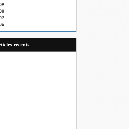
09
08
07
06
articles récents