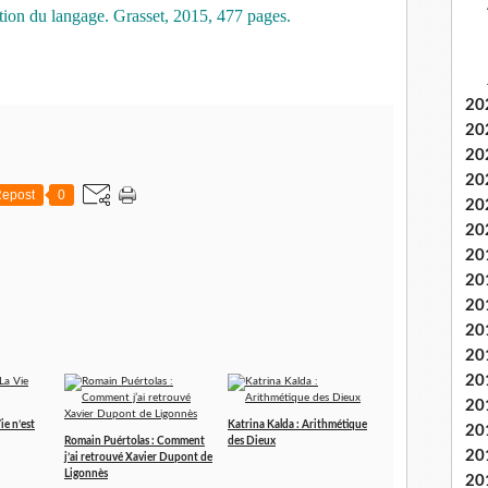
tion du langage. Grasset, 2015, 477 pages.
20
20
20
20
epost
0
20
20
20
20
20
20
20
20
20
ie n’est
Katrina Kalda : Arithmétique
20
Romain Puértolas : Comment
des Dieux
20
j’ai retrouvé Xavier Dupont de
Ligonnès
20