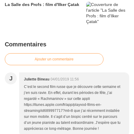
La Salle des Profs : film d'Ilker Çatak
Commentaires
Ajouter un commentaire
J
Juliette Bineau
04/01/2019 11:56
C’est le second film russe que je découvre cette semaine et
j’en suis ravie. En effet, durant les périodes de fête, j’ai
regardé « Rachmaninov » sur cette appli
https://itunes.apple.com/fr/app/playvod-films-en-
streaming/id689997717?mt=8 que j’ai récemment installée
sur mon mobile. Il s’agit d’un biopic centré sur le parcours
d’un jeune pianiste au talent extraordinaire. J’espère que tu
apprécieras ce long-métrage. Bonne journée !