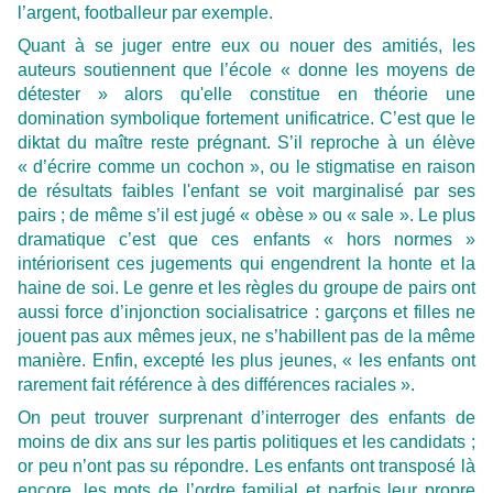
l’argent, footballeur par exemple.
Quant à se juger entre eux ou nouer des amitiés, les
auteurs soutiennent que l’école « donne les moyens de
détester » alors qu'elle constitue en théorie une
domination symbolique fortement unificatrice. C’est que le
diktat du maître reste prégnant. S’il reproche à un élève
« d’écrire comme un cochon », ou le stigmatise en raison
de résultats faibles l'enfant se voit marginalisé par ses
pairs ; de même s’il est jugé « obèse » ou « sale ». Le plus
dramatique c’est que ces enfants « hors normes »
intériorisent ces jugements qui engendrent la honte et la
haine de soi. Le genre et les règles du groupe de pairs ont
aussi force d’injonction socialisatrice : garçons et filles ne
jouent pas aux mêmes jeux, ne s’habillent pas de la même
manière. Enfin, excepté les plus jeunes, « les enfants ont
rarement fait référence à des différences raciales ».
On peut trouver surprenant d’interroger des enfants de
moins de dix ans sur les partis politiques et les candidats ;
or peu n’ont pas su répondre. Les enfants ont transposé là
encore, les mots de l’ordre familial et parfois leur propre