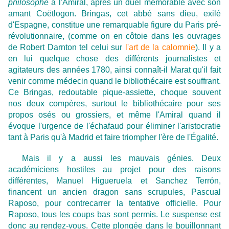
philosophe
à l'Amiral, après un duel mémorable avec son
amant Coëtlogon. Bringas, cet abbé sans dieu, exilé
d'Espagne, constitue une remarquable figure du Paris pré-
révolutionnaire, (comme on en côtoie dans les ouvrages
de Robert Darnton tel celui sur
l'art de la calomnie
). Il y a
en lui quelque chose des différents journalistes et
agitateurs des années 1780, ainsi connaît-il Marat qu'il fait
venir comme médecin quand le bibliothécaire est souffrant.
Ce Bringas, redoutable pique-assiette, choque souvent
nos deux compères, surtout le bibliothécaire pour ses
propos osés ou grossiers, et même l'Amiral quand il
évoque l'urgence de l'échafaud pour éliminer l'aristocratie
tant à Paris qu'à Madrid et faire triompher l'ère de l'Égalité.
Mais il y a aussi les mauvais génies. Deux
académiciens hostiles au projet pour des raisons
différentes, Manuel Higueruela et Sanchez Terrón,
financent un ancien dragon sans scrupules, Pascual
Raposo, pour contrecarrer la tentative officielle. Pour
Raposo, tous les coups bas sont permis. Le suspense est
donc au rendez-vous. Cette plongée dans le bouillonnant