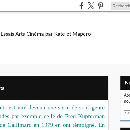
e Essais Arts Cinéma par Kate et Mapero
ts
Abo
nou
ets est vite devenu une sorte de sous-genre
E
études par exemple celle de Fred Kupferman
m
" de Gallimard en 1979 en ont témoigné. En
a