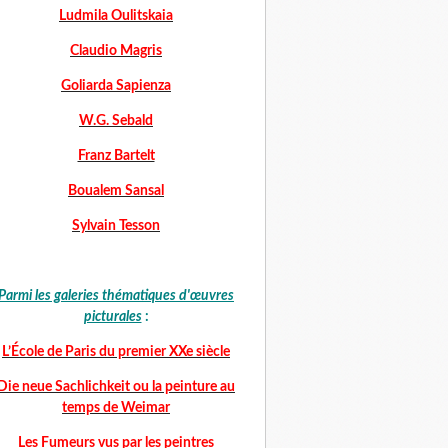
Ludmila Oulitskaia
Claudio Magris
Goliarda Sapienza
W.G. Sebald
Franz Bartelt
Boualem Sansal
Sylvain Tesson
Parmi les galeries thématiques d'œuvres
picturales
:
L’École de Paris du premier XXe siècle
Die neue Sachlichkeit ou la peinture au
temps de Weimar
Les Fumeurs vus par les peintres