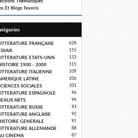
lections Thematiques
es Et Blogs Favoris
Catégories
628
LITTERATURE FRANÇAISE
155
SSAIS
133
LITTERATURE ETATS-UNIS
115
ISTOIRE 1900 - 2000
109
LITTERATURE ITALIENNE
106
AMERIQUE LATINE
101
SCIENCES SOCIALES
96
LITTERATURE ESPAGNOLE
94
BEAUX ARTS
93
LITTERATURE RUSSE
92
LITTERATURE ANGLAISE
91
HISTOIRE GENERALE
88
LITTERATURE ALLEMANDE
87
AU CINEMA