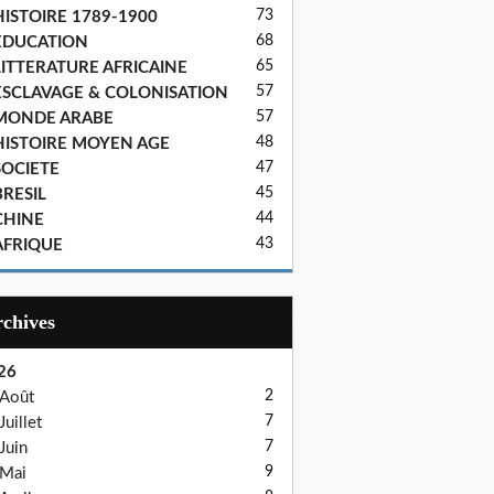
73
HISTOIRE 1789-1900
68
EDUCATION
65
LITTERATURE AFRICAINE
57
ESCLAVAGE & COLONISATION
57
MONDE ARABE
48
HISTOIRE MOYEN AGE
47
SOCIETE
45
BRESIL
44
CHINE
43
AFRIQUE
Archives
26
2
Août
7
Juillet
7
Juin
9
Mai