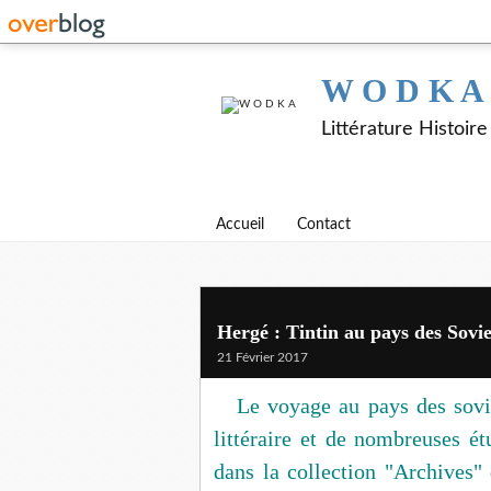
W O D K A
Littérature Histoir
Accueil
Contact
Hergé : Tintin au pays des Sovie
21 Février 2017
Le voyage au pays des sovi
littéraire et de nombreuses 
dans la collection "Archives