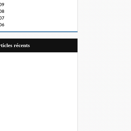
09
08
07
06
articles récents