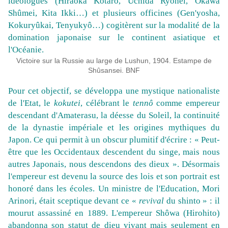
idéologues (Hiraoka Kotarô, Uchida Ryôhei, Ôkawa
Shûmei, Kita Ikki…) et plusieurs officines (Gen'yosha,
Kokuryûkai, Tenyukyô…) cogitèrent sur la modalité de la
domination japonaise sur le continent asiatique et
l'Océanie.
Victoire sur la Russie au large de Lushun, 1904. Estampe de
Shûsansei. BNF
Pour cet objectif, se développa une mystique nationaliste
de l'Etat, le
kokutei
, célébrant le
tennô
comme empereur
descendant d'Amaterasu, la déesse du Soleil, la continuité
de la dynastie impériale et les origines mythiques du
Japon. Ce qui permit à un obscur plumitif d'écrire : « Peut-
être que les Occidentaux descendent du singe, mais nous
autres Japonais, nous descendons des dieux ». Désormais
l'empereur est devenu la source des lois et son portrait est
honoré dans les écoles. Un ministre de l'Education, Mori
Arinori, était sceptique devant ce «
revival
du shinto » : il
mourut assassiné en 1889. L'empereur Shôwa (Hirohito)
abandonna son statut de dieu vivant mais seulement en