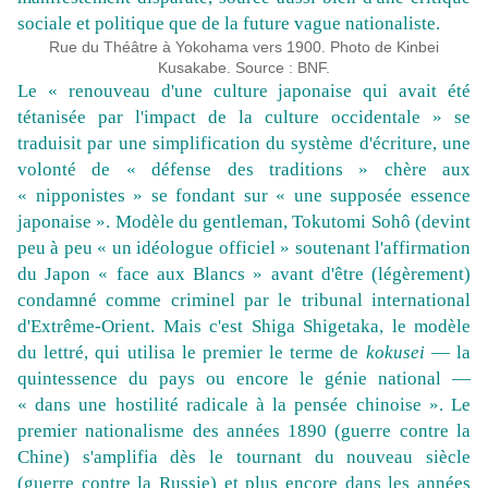
sociale et politique que de la future vague nationaliste.
Rue du Théâtre à Yokohama vers 1900.
Photo de Kinbei
Kusakabe.
Source : BNF.
Le « renouveau d'une culture japonaise qui avait été
tétanisée par l'impact de la culture occidentale » se
traduisit par une simplification du système d'écriture, une
volonté de « défense des traditions » chère aux
« nipponistes » se fondant sur « une supposée essence
japonaise ». Modèle du gentleman, Tokutomi Sohô (devint
peu à peu « un idéologue officiel » soutenant l'affirmation
du Japon « face aux Blancs » avant d'être (légèrement)
condamné comme criminel par le tribunal international
d'Extrême-Orient. Mais c'est Shiga Shigetaka, le modèle
du lettré, qui utilisa le premier le terme de
kokusei
— la
quintessence du pays ou encore le génie national —
« dans une hostilité radicale à la pensée chinoise ». Le
premier nationalisme des années 1890 (guerre contre la
Chine) s'amplifia dès le tournant du nouveau siècle
(guerre contre la Russie) et plus encore dans les années