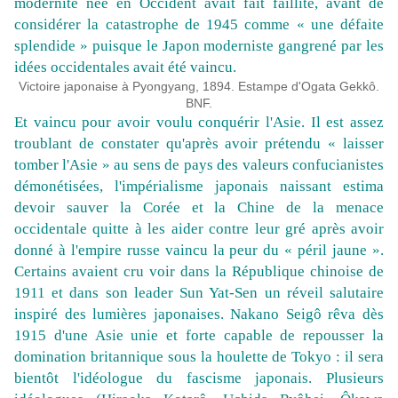
modernité née en Occident avait fait faillite, avant de
considérer la catastrophe de 1945 comme « une défaite
splendide » puisque le Japon moderniste gangrené par les
idées occidentales avait été vaincu.
Victoire japonaise à Pyongyang, 1894. Estampe d'Ogata Gekkô.
BNF.
Et vaincu pour avoir voulu conquérir l'Asie. Il est assez
troublant de constater qu'après avoir prétendu « laisser
tomber l'Asie » au sens de pays des valeurs confucianistes
démonétisées, l'impérialisme japonais naissant estima
devoir sauver la Corée et la Chine de la menace
occidentale quitte à les aider contre leur gré après avoir
donné à l'empire russe vaincu la peur du « péril jaune ».
Certains avaient cru voir dans la République chinoise de
1911 et dans son leader Sun Yat-Sen un réveil salutaire
inspiré des lumières japonaises. Nakano Seigô rêva dès
1915 d'une Asie unie et forte capable de repousser la
domination britannique sous la houlette de Tokyo : il sera
bientôt l'idéologue du fascisme japonais. Plusieurs