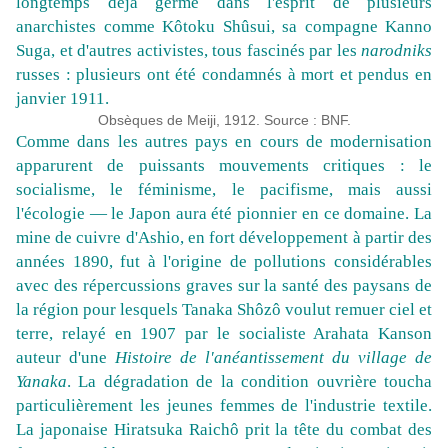
longtemps déjà germé dans l'esprit de plusieurs
anarchistes comme Kôtoku Shûsui, sa compagne Kanno
Suga, et d'autres activistes, tous fascinés par les
narodniks
russes : plusieurs ont été condamnés à mort et pendus en
janvier 1911.
Obsèques de Meiji, 1912. Source : BNF.
Comme dans les autres pays en cours de modernisation
apparurent de puissants mouvements critiques : le
socialisme, le féminisme, le pacifisme, mais aussi
l'écologie — le Japon aura été pionnier en ce domaine. La
mine de cuivre d'Ashio, en fort développement à partir des
années 1890, fut à l'origine de pollutions considérables
avec des répercussions graves sur la santé des paysans de
la région pour lesquels Tanaka Shôzô voulut remuer ciel et
terre, relayé en 1907 par le socialiste Arahata Kanson
auteur d'une
Histoire de l'anéantissement du village de
Yanaka
. La dégradation de la condition ouvrière toucha
particulièrement les jeunes femmes de l'industrie textile.
La japonaise Hiratsuka Raichô prit la tête du combat des