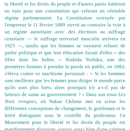
la liberté et les droits du peuple et d'autres partis luttèrent
en vain pour une constitution qui créerait un véritable
régime parlementaire. La Constitution octroyée par
l'empereur le 11 février 1889 ouvrit au contraire la voie à
un régime autoritaire avec des élections au suffrage
censitaire — le suffrage universel masculin arrivera en
1925 —, tandis que les femmes se voyaient refuser de
parler politique et que leur éducation faisait d'elles « des
filles dans les boîtes ». Kishida Toshiko, une des
premières femmes à prendre la parole en public, en 1882,
s'éleva contre ce machisme persistant : « Si les hommes
sont meilleurs que les femmes pour diriger le monde parce
qu'ils sont plus forts, alors pourquoi n'y a-t-il pas de
lutteurs de sumo au gouvernement ? » Dans son essai
Les
Trois ivrognes
, où Nakae Chômin met en scène les
différentes conceptions du changement, le gentleman et le
lettré dialoguant sous le contrôle du professeur. Ce
Mouvement pour le liberté et les droits du peuple est
manifestement disparate, source aussi bien d'une critique