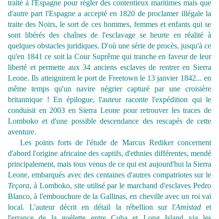
traité à l'Espagne pour régler des contentieux maritimes mais que
d'autre part l'Espagne a accepté en 1820 de proclamer illégale la
traite des Noirs, le sort de ces hommes, femmes et enfants qui se
sont libérés des chaînes de l'esclavage se heurte en réalité à
quelques obstacles juridiques. D'où une série de procès, jusqu'à ce
qu'en 1841 ce soit la Cour Suprême qui tranche en faveur de leur
liberté et permette aux 34 anciens esclaves de rentrer en Sierra
Leone. Ils atteignirent le port de Freetown le 13 janvier 1842... en
même temps qu'un navire négrier capturé par une croisière
britannique ! En épilogue, l'auteur raconte l'expédition qui le
conduisit en 2003 en Sierra Leone pour retrouver les traces de
Lomboko et d'une possible descendance des rescapés de cette
aventure.
Les points forts de l'étude de Marcus Rediker concernent
d'abord l'origine africaine des captifs, d'ethnies différentes, mendé
principalement, mais tous venus de ce qui est aujourd'hui la Sierra
Leone, embarqués avec des centaines d'autres compatriotes sur le
Teçora
, à Lomboko, site utilisé par le marchand d'esclaves Pedro
Blanco, à l'embouchure de la Gallinas, en cheville avec un roi vaï
local. L'auteur décrit en détail la rébellion sur l'
Amistad
et
l'errance de la goélette entre Cuba et Long Island via les