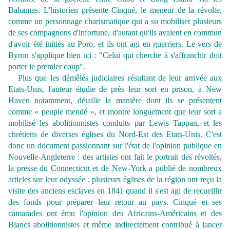
Bahamas. L'historien présente Cinqué, le meneur de la révolte,
comme un personnage charismatique qui a su mobiliser plusieurs
de ses compagnons d'infortune, d'autant qu'ils avaient en commun
d'avoir été initiés au Poro, et ils ont agi en guerriers. Le vers de
Byron s'applique bien ici : "Celui qui cherche à s'affranchir doit
porter le premier coup".
Plus que les démêlés judiciaires résultant de leur arrivée aux
Etats-Unis, l'auteur étudie de près leur sort en prison, à New
Haven notamment, détaille la manière dont ils se présentent
comme « peuple mendé », et montre longuement que leur sort a
mobilisé les abolitionnistes conduits par Lewis Tappan, et les
chrétiens de diverses églises du Nord-Est des Etats-Unis. C'est
donc un document passionnant sur l'état de l'opinion publique en
Nouvelle-Angleterre : des artistes ont fait le portrait des révoltés,
la presse du Connecticut et de New-York a publié de nombreux
articles sur leur odyssée ; plusieurs églises de la région ont reçu la
visite des anciens esclaves en 1841 quand il s'est agi de recueillir
des fonds pour préparer leur retour au pays. Cinqué et ses
camarades ont ému l'opinion des Africains-Américains et des
Blancs abolitionnistes et même indirectement contribué à lancer