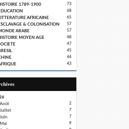
73
HISTOIRE 1789-1900
68
EDUCATION
65
LITTERATURE AFRICAINE
57
ESCLAVAGE & COLONISATION
57
MONDE ARABE
48
HISTOIRE MOYEN AGE
47
SOCIETE
45
BRESIL
44
CHINE
43
AFRIQUE
Archives
26
2
Août
7
Juillet
7
Juin
9
Mai