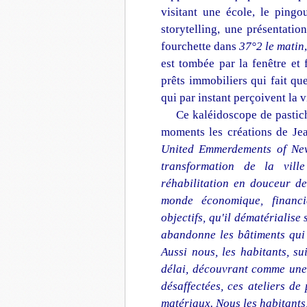
visitant une école, le ping
storytelling, une présentatio
fourchette dans
37°2 le matin
est tombée par la fenêtre et f
prêts immobiliers qui fait q
qui par instant perçoivent la v
Ce kaléidoscope de pastich
moments les créations de
Je
United Emmerdements of Ne
transformation de la vil
réhabilitation en douceur de
monde économique, financi
objectifs, qu'il dématérialise 
abandonne les bâtiments qui 
Aussi nous, les habitants, s
délai, découvrant comme une 
désaffectées, ces ateliers de
matériaux. Nous les habitants