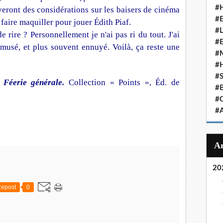
#
eront des considérations sur les baisers de cinéma
#
 faire maquiller pour jouer Édith Piaf.
#
 de rire ? Personnellement je n'ai pas ri du tout. J'ai
#
amusé, et plus souvent ennuyé. Voilà, ça reste une
#
#
#
–
Féerie générale.
Collection « Points », Éd. de
#
#
#
20
epost
0