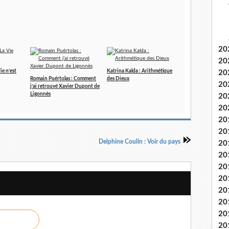
20
20
ie n’est
Katrina Kalda : Arithmétique
20
Romain Puértolas : Comment
des Dieux
20
j’ai retrouvé Xavier Dupont de
Ligonnès
20
20
20
20
Delphine Coulin : Voir du pays
20
20
20
20
20
20
20
20