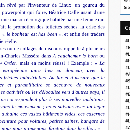
Se
ouin rêvé par l'inventeur de Linux, un gourou du
Sit
n powerpoint qui foire, Béatrice Dalle usant d'une
, une maison écologique habitée par une femme qui
ait la promotion des toilettes sèches, la crise des
ue
« le bonheur est has been »
, et enfin des traders
ie réelle.
#
#E
es ou de collages de discours rappelle à plusieurs
#
an-Charles Masséra
dans
A cauchemar is born
ou
#H
w Order
, mais en moins réussi ! Exemple :
« La
#
le européenne aura lieu en douceur, avec la
#
s friches industrielles. Au fur et à mesure que le
#
er et paramilitaire se découvre de nouveaux
#
ses activités ou les délocalise vers d'autres pays, il
#
ne correspondent plus à ses nouvelles ambitions.
#
uivons le mouvement ; nous suivons avec un léger
#
aubaine ces vastes bâtiments vides, ces casernes
#
 peinture pour voitures, petites usines, hangars de
#
, nous nous promenons, furetons dans la ville… »
#