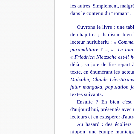
les autres. Simplement, malgré
dans le contenu du “roman”.
Ouvrons le livre : une tab
de chapitres ; ils disent bien
lecteur hurluberlu :
« Comment
paramilitaire ? », « Le tour
« Friedrich Nietzsche est-il h
déjà ; sa joie de lire repart
texte, en énumérant les acte
Malcolm, Claude Lévi-Strauss
futur mangaka, population j
textes suivants.
Ensuite ? Eh bien c'est
d'aujourd'hui, présentés avec
lecteurs et en exaspérer d'autr
Au hasard : des écoliers 
nippon, une équipe municipa