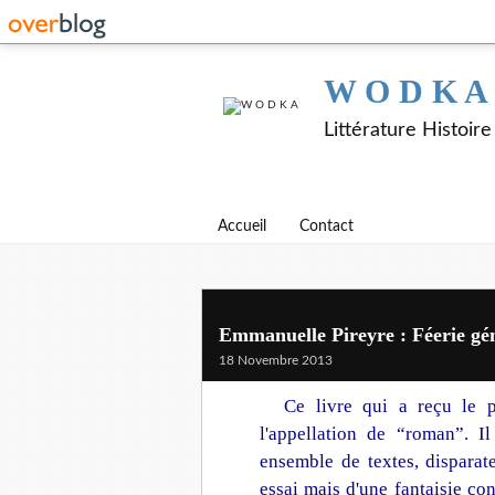
W O D K A
Littérature Histoir
Accueil
Contact
Emmanuelle Pireyre : Féerie gé
18 Novembre 2013
Ce livre qui a reçu le p
l'appellation de “roman”. I
ensemble de textes, disparates
essai mais d'une fantaisie con