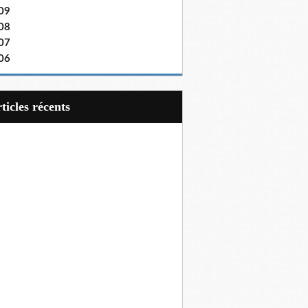
09
08
07
06
articles récents