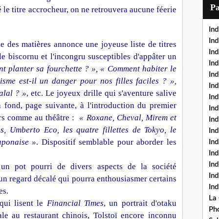
i
P
 le titre accrocheur, on ne retrouvera aucune féerie
l
Ind
Ind
le des matières annonce une joyeuse liste de titres
Ind
 le biscornu et l'incongru susceptibles d'appâter un
Ind
 planter sa fourchette ? », « Comment habiter le
Ind
isme est-il un danger pour nos filles faciles ? »,
In
alal ? »
, etc. Le joyeux drille qui s'aventure salive
Ind
 à fond, page suivante, à l'introduction du premier
Ind
urs comme au théâtre :
« Roxane, Cheval, Mirem et
In
, Umberto Eco, les quatre fillettes de Tokyo, le
In
aponaise »
. Dispositif semblable pour aborder les
In
Ind
Ind
 un pot pourri de divers aspects de la société
In
 un regard décalé qui pourra enthousiasmer certains
In
es.
La
qui lisent le
Financial Times
, un portrait d'otaku
Pho
le au restaurant chinois, Tolstoï encore inconnu