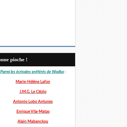
Bonne pioche !
Parmi les écrivains préférés de Wodka
:
Marie-Hélène Lafon
J.M.G. Le Clézio
Antonio Lobo Antunes
Enrique Vila-Matas
Alain Mabanckou