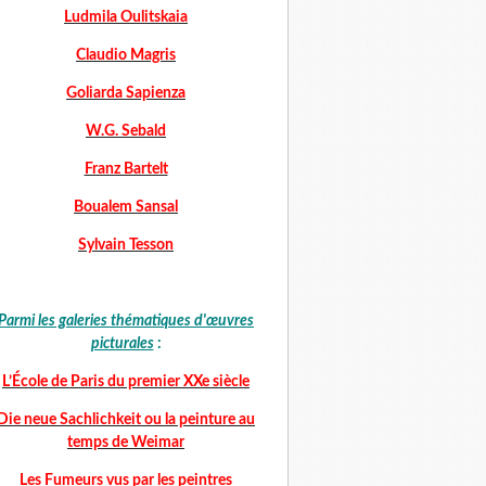
Ludmila Oulitskaia
Claudio Magris
Goliarda Sapienza
W.G. Sebald
Franz Bartelt
Boualem Sansal
Sylvain Tesson
Parmi les galeries thématiques d'œuvres
picturales
:
L’École de Paris du premier XXe siècle
Die neue Sachlichkeit ou la peinture au
temps de Weimar
Les Fumeurs vus par les peintres