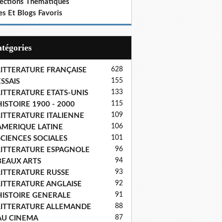
lections Thematiques
es Et Blogs Favoris
Catégories
628
LITTERATURE FRANÇAISE
155
SSAIS
133
LITTERATURE ETATS-UNIS
115
ISTOIRE 1900 - 2000
109
LITTERATURE ITALIENNE
106
AMERIQUE LATINE
101
SCIENCES SOCIALES
96
LITTERATURE ESPAGNOLE
94
BEAUX ARTS
93
LITTERATURE RUSSE
92
LITTERATURE ANGLAISE
91
HISTOIRE GENERALE
88
LITTERATURE ALLEMANDE
87
AU CINEMA