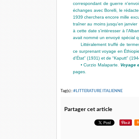
correspondant de guerre n'envoie
échanges avec Borelli, le rédact
1939 cherchera encore mille excuses
traîner au moins jusqu'en janvier
à cette date s'intéresser à l'Alb
avait nommé un envoyé spécial qu
Littéralement truffé de term
ce surprenant voyage en Éthiopie
d'État” (1931) et de “Kaputt” (1944
• Curzio Malaparte.
Voyage e
pages.
Tag(s) :
#LITTERATURE ITALIENNE
Partager cet article
R