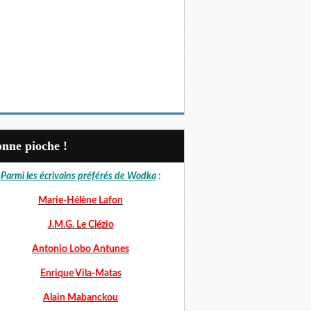
Bonne pioche !
Parmi les écrivains préférés de Wodka
:
Marie-Hélène Lafon
J.M.G. Le Clézio
Antonio Lobo Antunes
Enrique Vila-Matas
Alain Mabanckou