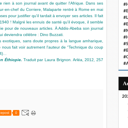
 rien à son journal avant de quitter l'Afrique. Dans ses
#
eur-en-chef du Corriere, Malaparte rentré à Rome en mai
#
 pour justifier qu'il tardait à envoyer ses articles. Il fait
#
 1940 ! Malgré les ennuis de santé qu'il évoque, il semble
#
anie pour de nouveaux articles. À Addis-Abeba son journal
#
i deviendra célèbre : Dino Buzzati.
#
es exotiques, sans doute propres à la langue amharique,
#
 nous fait voir autrement l'auteur de “Technique du coup
#
)...
#
n Éthiopie.
Traduit par Laura Brignon. Arléa, 2012, 257
#
20
epost
0