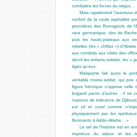
combattre les forces du négus...
Mais rapidement l'aventure d
confort de la route asphaltée pou
pionnières des Romagnols de l'
race germanique, don de Rachel
puis les hauts-plateaux aux ve
rebelles (les «
chiftas »
) d'Abebe 
aux combats aux côtés des offici
décrit les enfants-soldats, les «
g
âgés qu'eux.
Malaparte fait aussi le port
véritable moine-soldat, qui pri
figure héroïque s'oppose celle 
brigand parmi d'autres : il ne 
maisons de tolérance de Djibouti,
est vil et cruel comme n'imp
physiquement par les spiritueu
florissants à Addis-Abeba… »
Le sel de l'histoire est en a
imprévus du séjour et les te