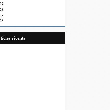
09
08
07
06
articles récents