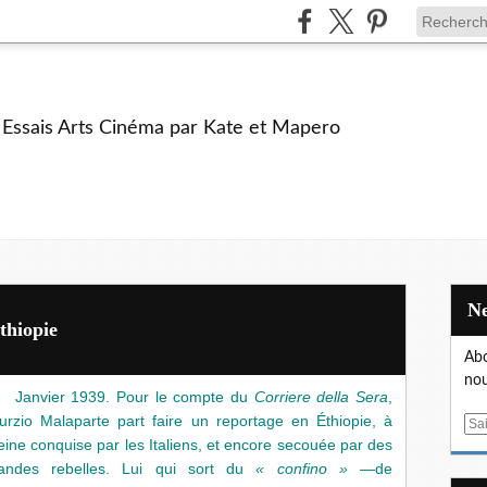
e Essais Arts Cinéma par Kate et Mapero
thiopie
Abo
nou
Janvier 1939. Pour le compte du
Corriere della Sera
,
urzio Malaparte part faire un reportage en Éthiopie, à
E
eine conquise par les Italiens, et encore secouée par des
m
andes rebelles. Lui qui sort du
« confino » —
de
a