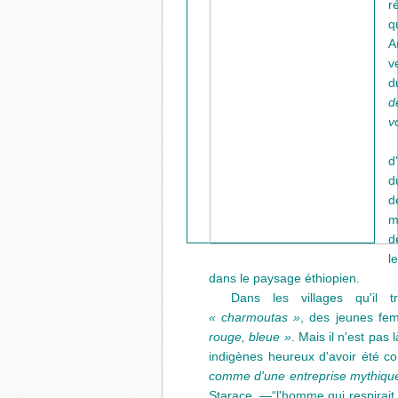
r
q
A
v
d
d
v
d
d
d
m
d
l
dans le paysage éthiopien.
Dans les villages qu'il t
« charmoutas »
, des jeunes f
rouge, bleue »
. Mais il n'est pas
indigènes heureux d'avoir été c
comme d'une entreprise mythiqu
Starace, —“l'homme qui respirait