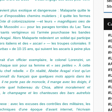
Se
Sit
evient plus exotique et dangereuse : Malaparte quitte le
r d'impossibles chemins muletiers ; il quitte les fermes
Ente di colonizzazione
—et leurs
« magnifiques oies de
e Mussolini »
— pour les parages torrides du Lac Tana
rsants vertigineux où l'armée pourchasse les bandes
#
Aragaï. Alors Malaparte redevient un soldat qui participe
#E
ers italiens et des
« ascari »
— les troupes coloniales. Il
#
urbas
» de 10-15 ans, qui suivent les ascaris à peine plus
#H
#
rait d'un officier exemplaire, le colonel Lorenzini, un
#
e chaque soir pour sa femme et
« ses petites »
. À cette
#
du chef rebelle.
« En réalité, Abebe Aragaï n'est qu'un
#
connaît du français que quelques mots appris dans les
#
 il ne porte pas de monocle, il mange avec les doigts, il
orte quel hobereau du Choa, altéré moralement et
#
x, le champagne et les chanteuses des bars autrefois
#
#
nnexe : avec les excuses des contrôles des militaires, les
#
chniques d'une époque d'avant internet, l'écrivain
#