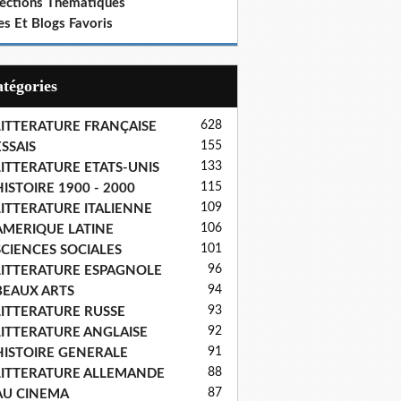
lections Thematiques
es Et Blogs Favoris
Catégories
628
LITTERATURE FRANÇAISE
155
SSAIS
133
LITTERATURE ETATS-UNIS
115
ISTOIRE 1900 - 2000
109
LITTERATURE ITALIENNE
106
AMERIQUE LATINE
101
SCIENCES SOCIALES
96
LITTERATURE ESPAGNOLE
94
BEAUX ARTS
93
LITTERATURE RUSSE
92
LITTERATURE ANGLAISE
91
HISTOIRE GENERALE
88
LITTERATURE ALLEMANDE
87
AU CINEMA