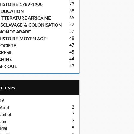
73
HISTOIRE 1789-1900
68
EDUCATION
65
LITTERATURE AFRICAINE
57
ESCLAVAGE & COLONISATION
57
MONDE ARABE
48
HISTOIRE MOYEN AGE
47
SOCIETE
45
BRESIL
44
CHINE
43
AFRIQUE
Archives
26
2
Août
7
Juillet
7
Juin
9
Mai