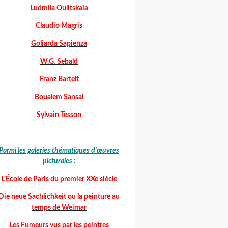
Ludmila Oulitskaia
Claudio Magris
Goliarda Sapienza
W.G. Sebald
Franz Bartelt
Boualem Sansal
Sylvain Tesson
Parmi les galeries thématiques d'œuvres
picturales
:
L’École de Paris du premier XXe siècle
Die neue Sachlichkeit ou la peinture au
temps de Weimar
Les Fumeurs vus par les peintres