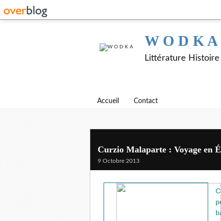
W O D K A
Littérature Histoir
Accueil
Contact
Curzio Malaparte : Voyage en É
9 Octobre 2013
C
p
b