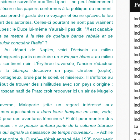
ésidence surveillée aux îles Lipari— ne peut évidemment
i
P
u'écrire des papiers conformes à la politique du moment.
l
ussi prend-il garde de ne voyager et écrire qu'avec le feu
Ind
ert des autorités. Celles-ci pourtant ne sont pas vraiment
Ind
upes ; le Duce lui-même n'aurait-il pas dit: “
Il est capable
Ind
e se mettre à la tête de quelque bande rebelle et de
Ind
ouloir conquérir l'Italie
” ?
Ind
Au départ de Naples, voici l'écrivain au milieu
In
'émigrants partis construire un
« Empire blanc »
au milieu
Ind
u continent noir. L'Érythrée traversée, l'ancien rédacteur
Ind
e la
Stampa
découvre un pays chrétien (copte),
In
ontagneux, brûlé par le soleil, et miséreux. Il s'efforce au
In
ébut de trouver des similitudes avec son pays d'origine ;
e toscan natif de Prato croit retrouver ici un air de Mugello
In
Ind
raverse, Malaparte jette un regard intéressé aux
Ind
emmes aguichantes
« dans leurs tuniques en soie, verte,
In
 là pour des aventures féminines ! Plutôt pour montrer des
In
onquis :
« le peuple amhara parle de la colonne Starace
La
e qui signale la naissance de temps nouveaux… »
Achille
Pho
 par ordre du Duce”— s'était engagé dès 1935 pour venir