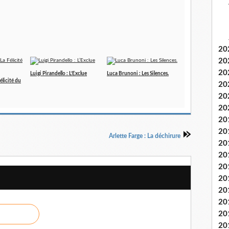
20
20
20
Luigi Pirandello : L’Exclue
Luca Brunoni : Les Silences.
élicité du
20
20
20
20
20
Arlette Farge : La déchirure
20
20
20
20
20
20
20
20